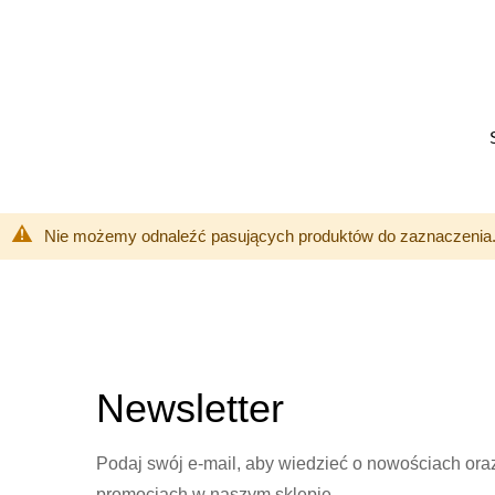
Przejdź
do
treści
Nie możemy odnaleźć pasujących produktów do zaznaczenia
Newsletter
Podaj swój e-mail, aby wiedzieć o nowościach ora
promocjach w naszym sklepie