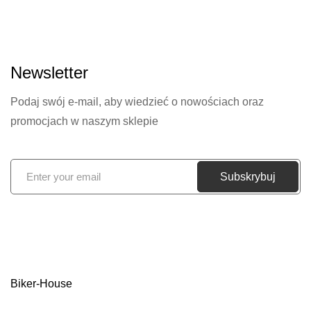
Newsletter
Podaj swój e-mail, aby wiedzieć o nowościach oraz
promocjach w naszym sklepie
S
Subskrybuj
u
b
s
k
r
Biker-House
y
b