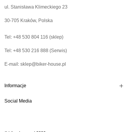
u
ul. Stanisława Klimeckiego 23
j
30-705 Kraków, Polska
n
a
Tel: +48 530 804 116 (sklep)
s
z
Tel: +48 530 216 888 (Serwis)
n
e
E-mail: sklep@biker-house.pl
w
s
Informacje
l
e
Social Media
t
t
e
r