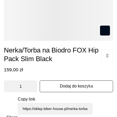
Przejdź
Nerka/Torba na Biodro FOX Hip
na
Pack Slim Black
początek
galerii
159,00 zł
Dodaj do koszyka
Copy link