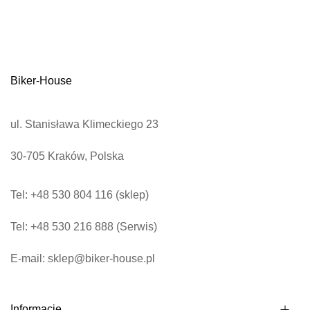
b
s
k
r
Biker-House
y
b
u
ul. Stanisława Klimeckiego 23
j
30-705 Kraków, Polska
n
a
Tel: +48 530 804 116 (sklep)
s
z
Tel: +48 530 216 888 (Serwis)
n
e
E-mail: sklep@biker-house.pl
w
s
Informacje