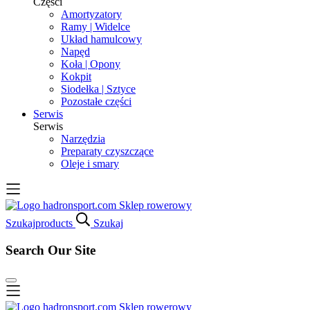
Części
Amortyzatory
Ramy | Widelce
Układ hamulcowy
Napęd
Koła | Opony
Kokpit
Siodełka | Sztyce
Pozostałe części
Serwis
Serwis
Narzędzia
Preparaty czyszczące
Oleje i smary
Szukaj
products
Szukaj
Search Our Site