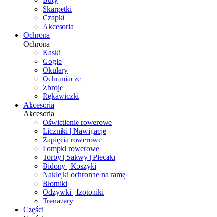
Buty
Skarpetki
Czapki
Akcesoria
Ochrona
Ochrona
Kaski
Gogle
Okulary
Ochraniacze
Zbroje
Rękawiczki
Akcesoria
Akcesoria
Oświetlenie rowerowe
Liczniki | Nawigacje
Zapięcia rowerowe
Pompki rowerowe
Torby | Sakwy | Plecaki
Bidony | Koszyki
Naklejki ochronne na ramę
Błotniki
Odżywki | Izotoniki
Trenażery
Części