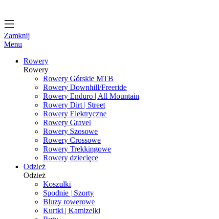
Zamknij
Menu
Rowery
Rowery
Rowery Górskie MTB
Rowery Downhill/Freeride
Rowery Enduro | All Mountain
Rowery Dirt | Street
Rowery Elektryczne
Rowery Gravel
Rowery Szosowe
Rowery Crossowe
Rowery Trekkingowe
Rowery dziecięce
Odzież
Odzież
Koszulki
Spodnie | Szorty
Bluzy rowerowe
Kurtki | Kamizelki