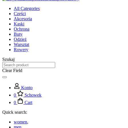
All Categories
Części
Akcesoria
Kaski
Ochrona
Buty
Odzież
Warsztat
Rowery
Szukaj
Clear Field
Konto
0
Schowek
0
Cart
Quick search:
women
,
men
,