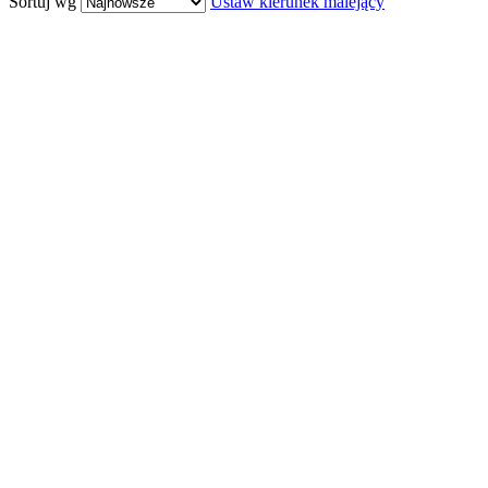
Sortuj wg
Ustaw kierunek malejący