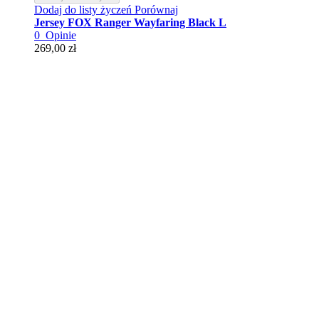
Dodaj do listy życzeń
Porównaj
Jersey FOX Ranger Wayfaring Black L
0
Opinie
269,00 zł