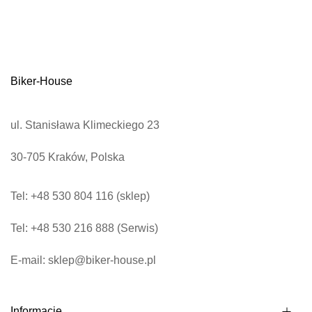
b
s
k
r
Biker-House
y
b
u
ul. Stanisława Klimeckiego 23
j
30-705 Kraków, Polska
n
a
Tel: +48 530 804 116 (sklep)
s
z
Tel: +48 530 216 888 (Serwis)
n
e
E-mail: sklep@biker-house.pl
w
s
Informacje