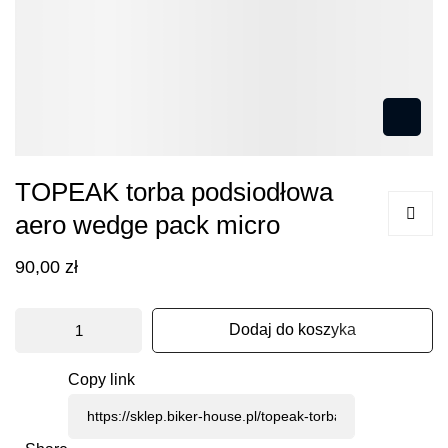
Przejdź
TOPEAK torba podsiodłowa
na
aero wedge pack micro
początek
galerii
90,00 zł
Dodaj do koszyka
Copy link