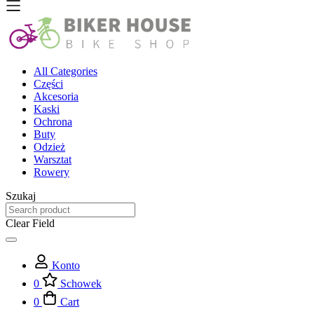
All Categories
Części
Akcesoria
Kaski
Ochrona
Buty
Odzież
Warsztat
Rowery
Szukaj
Clear Field
Konto
0
Schowek
0
Cart