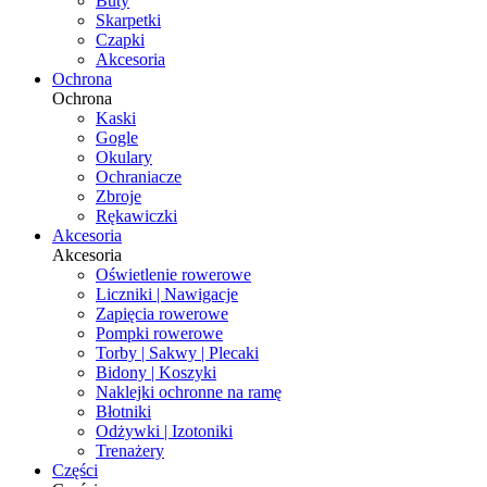
Buty
Skarpetki
Czapki
Akcesoria
Ochrona
Ochrona
Kaski
Gogle
Okulary
Ochraniacze
Zbroje
Rękawiczki
Akcesoria
Akcesoria
Oświetlenie rowerowe
Liczniki | Nawigacje
Zapięcia rowerowe
Pompki rowerowe
Torby | Sakwy | Plecaki
Bidony | Koszyki
Naklejki ochronne na ramę
Błotniki
Odżywki | Izotoniki
Trenażery
Części