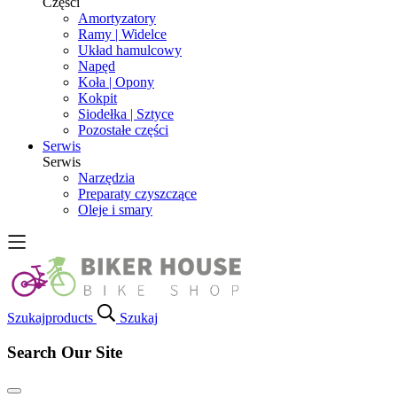
Części
Amortyzatory
Ramy | Widelce
Układ hamulcowy
Napęd
Koła | Opony
Kokpit
Siodełka | Sztyce
Pozostałe części
Serwis
Serwis
Narzędzia
Preparaty czyszczące
Oleje i smary
Szukaj
products
Szukaj
Search Our Site