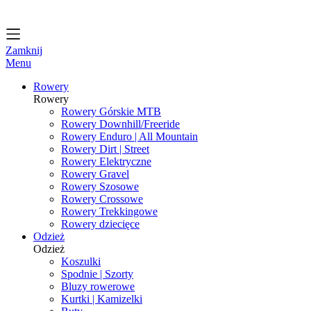
Zamknij
Menu
Rowery
Rowery
Rowery Górskie MTB
Rowery Downhill/Freeride
Rowery Enduro | All Mountain
Rowery Dirt | Street
Rowery Elektryczne
Rowery Gravel
Rowery Szosowe
Rowery Crossowe
Rowery Trekkingowe
Rowery dziecięce
Odzież
Odzież
Koszulki
Spodnie | Szorty
Bluzy rowerowe
Kurtki | Kamizelki