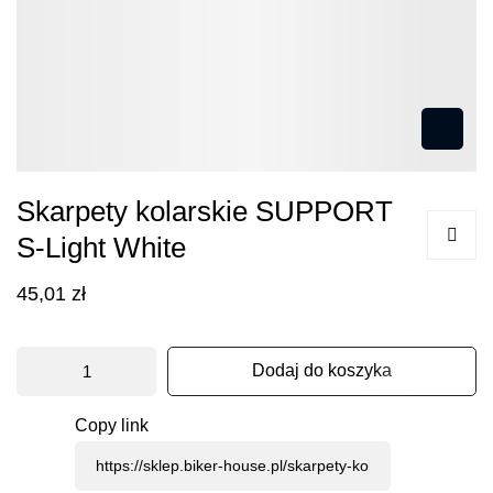
Przejdź
Skarpety kolarskie SUPPORT
na
S-Light White
początek
galerii
45,01 zł
Dodaj do koszyka
Copy link