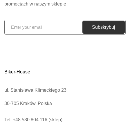
promocjach w naszym sklepie
S
Subskrybuj
u
b
s
k
r
Biker-House
y
b
u
ul. Stanisława Klimeckiego 23
j
30-705 Kraków, Polska
n
a
Tel: +48 530 804 116 (sklep)
s
z