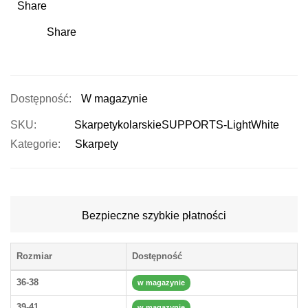
Share
Share
W magazynie
SKU
SkarpetykolarskieSUPPORTS-LightWhite
Kategorie:
Skarpety
Bezpieczne szybkie płatności
Rozmiar
Dostępność
36-38
w magazynie
39-41
w magazynie