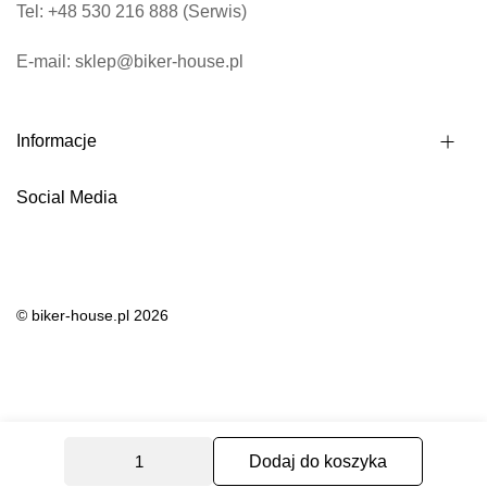
Tel: +48 530 216 888 (Serwis)
n
e
E-mail: sklep@biker-house.pl
w
s
Informacje
l
e
Social Media
t
t
e
r
© biker-house.pl 2026
:
Dodaj do koszyka
0